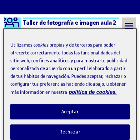
Logo Ágora
Taller de fotografía e imagen aula 2
Saltar al contenido
Utilizamos
cookies
propias y de terceros para poder
ofrecerte correctamente todas las funcionalidades del
sitio web, con fines analíticos y para mostrarte publicidad
Semestre 20221 - Aula 2
Dalia Andrea Quezada Meza
personalizada de acuerdo con un perfil elaborado a partir
Dalia Andrea Quezada
de tus hábitos de navegación. Puedes aceptar, rechazar o
configurar tus preferencias haciendo clic abajo, u obtener
Meza
más información en nuestra
política de cookies.
PEC2 – «A TRAVÉS DEL ALMA»
Publicado por
Aceptar
Publicado por
Dalia Andrea Quezada Meza
Visibilidad:
Fecha de publicación
en PEC2 – «A TRAVÉS DEL ALMA»
Pública
-
2 Nov 2022
-
1 comentario
Rechazar