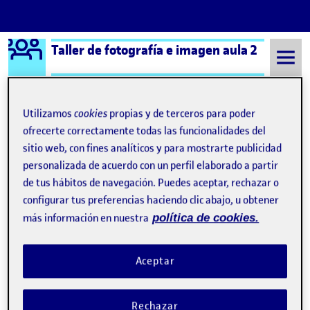
Logo Ágora
Taller de fotografía e imagen aula 2
Saltar al contenido
Utilizamos
cookies
propias y de terceros para poder
ofrecerte correctamente todas las funcionalidades del
Semestre 20221 - Aula 2
PEC 4
sitio web, con fines analíticos y para mostrarte publicidad
PEC 4
personalizada de acuerdo con un perfil elaborado a partir
de tus hábitos de navegación. Puedes aceptar, rechazar o
configurar tus preferencias haciendo clic abajo, u obtener
Las guerras de los pobres
Publicado por
más información en nuestra
política de cookies.
Publicado por
Eduardo Manuel Franqueza Silvestre
Visibilidad:
Fecha de publicación
11 enero, 2023 9:43 pm
en Las guerras de los pobres
Pública
-
17 Dic 2022
-
1 comentario
Aceptar
PEC 4 …
Rechazar