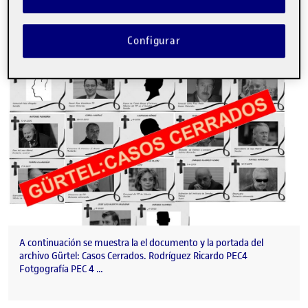
ARCHIVO: GÜRTEL- CASOS CERRADOS
Publicado por
Publicado por
Ricardo Rodríguez Juan
Configurar
Visibilidad:
Fecha de publicación
16 diciembre, 2022 1:03 pm
en ARCHIVO: GÜRTEL- CASOS CERR
Pública
-
16 Dic 2022
-
comentario
A continuación se muestra la el documento y la portada del
archivo Gürtel: Casos Cerrados. Rodríguez Ricardo PEC4
Fotgografía PEC 4 …