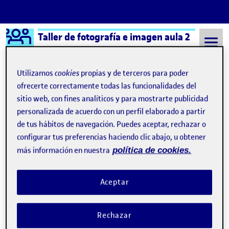
Logo Ágora
Taller de fotografía e imagen aula 2
Saltar al contenido
Utilizamos
cookies
propias y de terceros para poder
ofrecerte correctamente todas las funcionalidades del
sitio web, con fines analíticos y para mostrarte publicidad
Semestre 20221 - Aula 2
23 Octubre, 2022
personalizada de acuerdo con un perfil elaborado a partir
23 Octubre, 2022
de tus hábitos de navegación. Puedes aceptar, rechazar o
configurar tus preferencias haciendo clic abajo, u obtener
más información en nuestra
política de cookies.
LOS PECADOS CAPITALES CONTEMPORÁNEOS
Publicado por
Publicado por
Ricardo Rodríguez Juan
Visibilidad:
Fecha de publicación
23 octubre, 2022 5:41 pm
en LOS PECADOS CAPITALES C
Pública
-
23 Oct 2022
-
2 comentarios
Aceptar
Rechazar